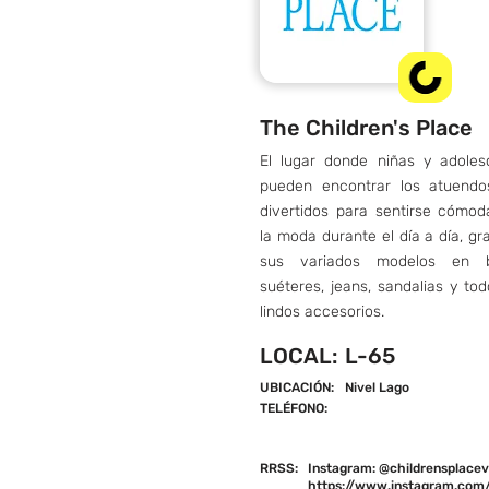
The Children's Place
El lugar donde niñas y adoles
pueden encontrar los atuend
divertidos para sentirse cómod
la moda durante el día a día, gr
sus variados modelos en b
suéteres, jeans, sandalias y to
lindos accesorios.
LOCAL:
L-65
UBICACIÓN:
Nivel Lago
TELÉFONO:
RRSS:
Instagram: @childrensplacev
https://www.instagram.com/