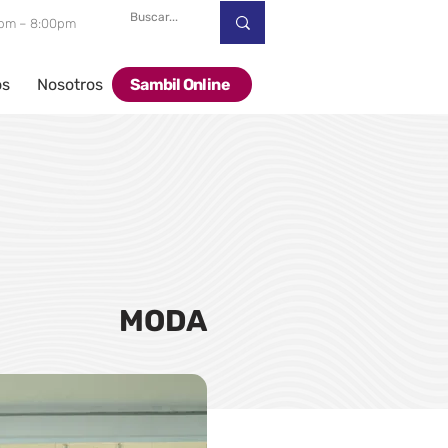
00pm – 8:00pm
os
Nosotros
Sambil Online
MODA