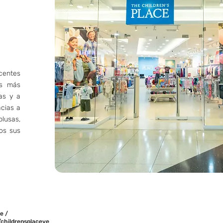
centes
os más
as y a
acias a
lusas,
dos sus
e /
childrensplaceve