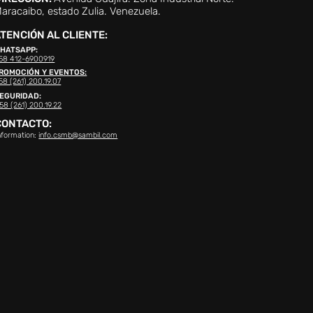
aracaibo, estado Zulia. Venezuela.
TENCIÓN AL CLIENTE:
HATSAPP:
58 412-6900919
ROMOCIÓN Y EVENTOS:
58 (261) 200.19.07
EGURIDAD:
58 (261) 200.19.22
CONTACTO:
nformation:
info.csmb@sambil.com