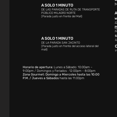
M
A SOLO 1 MINUTO
DE LAS PARADAS DE RUTA DE TRANSPORTE
A
PÚBLICO MILAGRO NORTE
(Parada justo en frente del Mall)
W
+
P
+
S
A SOLO 1 MINUTO
+
DE LA PARADA SAN JACINTO
(Parada justo en frente del acceso lateral del
mall)
I
Horario de apertura:
Lunes a Sábado: 10:00am –
9:00pm / Domingos y Feriados : 12:00pm - 8:00pm
Zona Gourmet: Domingo a Miercoles hasta las 10:00
P.M. / Jueves a Sábados
hasta las 11:00pm