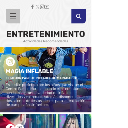
ENTRETENIMIENTO
Actividades Recomendadas
MAGIA INFLABLE
EL MEJOR PARQUE INFLABLE DE MARACAIBO
Es el sitio preferido por los niños que visitan el
Centro Sambil Maracaibo, solo ellos cuentan
con la más grande variedad de inflables
divertidos y extremos. Además, disponen de
dos salones de fiestas ideales para la realización
de cumpleaños infantiles.