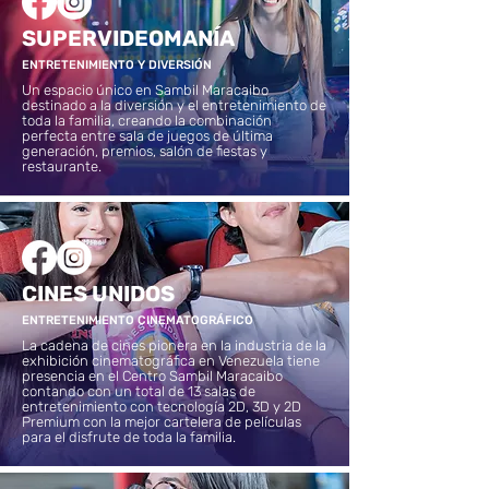
SUPERVIDEOMANÍA
ENTRETENIMIENTO Y DIVERSIÓN
Un espacio único en Sambil Maracaibo
destinado a la diversión y el entretenimiento de
toda la familia, creando la combinación
perfecta entre sala de juegos de última
generación, premios, salón de fiestas y
restaurante.
CINES UNIDOS
ENTRETENIMIENTO CINEMATOGRÁFICO
La cadena de cines pionera en la industria de la
exhibición cinematográfica en Venezuela tiene
presencia en el Centro Sambil Maracaibo
contando con un total de 13 salas de
entretenimiento con tecnología 2D, 3D y 2D
Premium con la mejor cartelera de películas
para el disfrute de toda la familia.