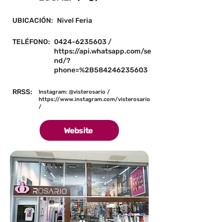
UBICACIÓN:
Nivel Feria
TELÉFONO:
0424-6235603
/
https://api.whatsapp.com/se
nd/?
phone=%2B584246235603
RRSS:
Instagram: @visterosario /
https://www.instagram.com/visterosario
/
Website