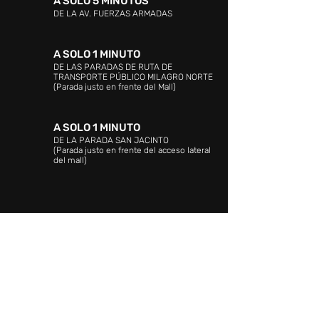
A SOLO 5 MINUTOS
DE LA AV. FUERZAS ARMADAS
A SOLO 1 MINUTO
DE LAS PARADAS DE RUTA DE
TRANSPORTE PÚBLICO MILAGRO NORTE
(Parada justo en frente del Mall)
A SOLO 1 MINUTO
DE LA PARADA SAN JACINTO
(Parada justo en frente del acceso lateral
del mall)
DIRECCIÓN:
Avenida Guajira. Zona Industrial
Norte. Maracaibo, estado Zulia. Venezuela.