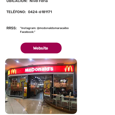
UBICACIÓN:
Nivel Feria
TELÉFONO:
0424-6181171
RRSS:
"Instagram: @mcdonaldsmaracaibo
Facebook:"
Website