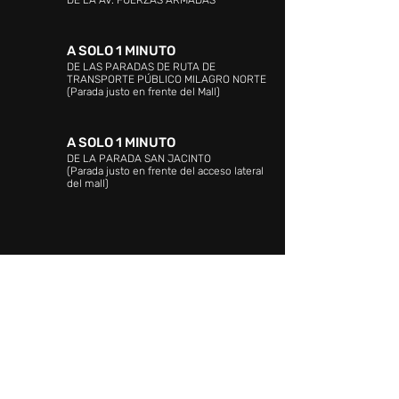
DE LA AV. FUERZAS ARMADAS
A SOLO 1 MINUTO
DE LAS PARADAS DE RUTA DE
TRANSPORTE PÚBLICO MILAGRO NORTE
(Parada justo en frente del Mall)
A SOLO 1 MINUTO
DE LA PARADA SAN JACINTO
(Parada justo en frente del acceso lateral
del mall)
DIRECCIÓN:
Avenida Guajira. Zona Industrial
Norte. Maracaibo, estado Zulia. Venezuela.
ATENCIÓN AL CLIENTE: