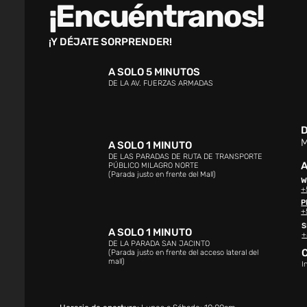
¡Encuéntranos!
¡Y DÉJATE SORPRENDER!
A SOLO 5 MINUTOS
DE LA AV. FUERZAS ARMADAS
D
M
A SOLO 1 MINUTO
DE LAS PARADAS DE RUTA DE TRANSPORTE
A
PÚBLICO MILAGRO NORTE
(Parada justo en frente del Mall)
W
+
P
+
S
A SOLO 1 MINUTO
+
DE LA PARADA SAN JACINTO
(Parada justo en frente del acceso lateral del
mall)
I