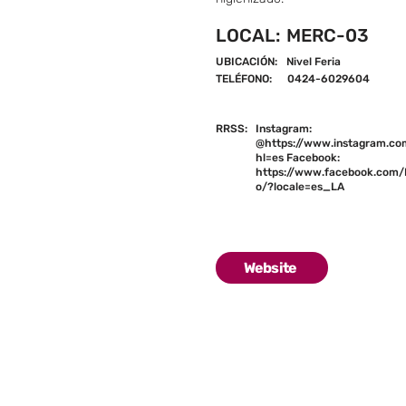
LOCAL:
MERC-03
UBICACIÓN:
Nivel Feria
TELÉFONO:
0424-6029604
RRSS:
Instagram:
@
https://www.instagram.co
hl=es
Facebook:
https://www.facebook.com/
o/?locale=es_LA
Website