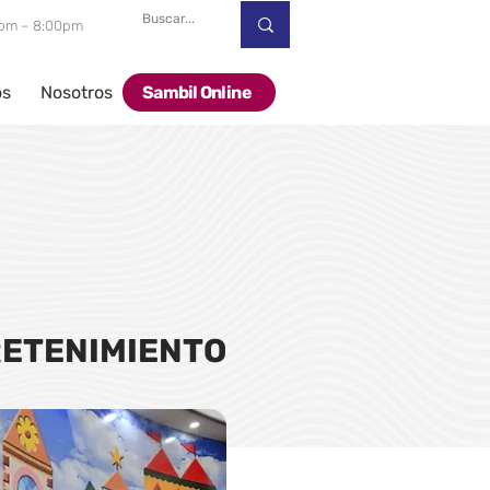
00pm – 8:00pm
os
Nosotros
Sambil Online
ETENIMIENTO