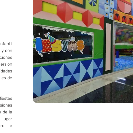
nfantil
r y con
cciones
versión
idades
ales de
fiestas
siones
 de la
 lugar
guro e