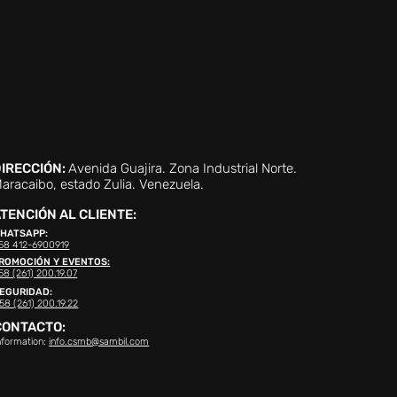
IRECCIÓN:
Avenida Guajira. Zona Industrial Norte.
aracaibo, estado Zulia. Venezuela.
TENCIÓN AL CLIENTE:
HATSAPP:
58 412-6900919
ROMOCIÓN Y EVENTOS:
58 (261) 200.19.07
EGURIDAD:
58 (261) 200.19.22
CONTACTO:
nformation:
info.csmb@sambil.com