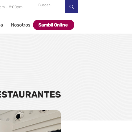
00pm – 8:00pm
os
Nosotros
Sambil Online
ESTAURANTES