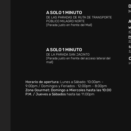
D
M
A SOLO 1 MINUTO
DE LAS PARADAS DE RUTA DE TRANSPORTE
A
PÚBLICO MILAGRO NORTE
(Parada justo en frente del Mall)
W
+
P
+
S
A SOLO 1 MINUTO
+
DE LA PARADA SAN JACINTO
(Parada justo en frente del acceso lateral del
mall)
I
Horario de apertura:
Lunes a Sábado: 10:00am –
9:00pm / Domingos y Feriados : 12:00pm - 8:00pm
Zona Gourmet: Domingo a Miercoles hasta las 10:00
P.M. / Jueves a Sábados
hasta las 11:00pm