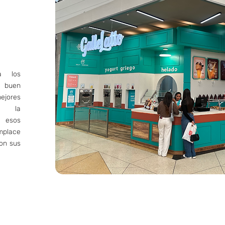
a los
n buen
ejores
ne la
r esos
mplace
con sus