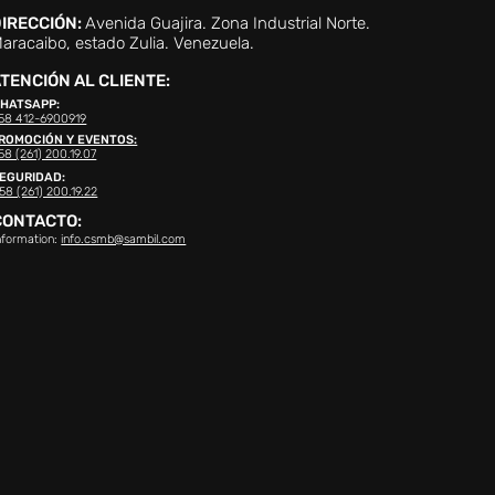
IRECCIÓN:
Avenida Guajira. Zona Industrial Norte.
aracaibo, estado Zulia. Venezuela.
TENCIÓN AL CLIENTE:
HATSAPP:
58 412-6900919
ROMOCIÓN Y EVENTOS:
58 (261) 200.19.07
EGURIDAD:
58 (261) 200.19.22
CONTACTO:
nformation:
info.csmb@sambil.com