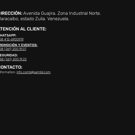
IRECCIÓN:
Avenida Guajira. Zona Industrial Norte.
aracaibo, estado Zulia. Venezuela.
TENCIÓN AL CLIENTE:
HATSAPP:
58 412-6900919
ROMOCIÓN Y EVENTOS:
58 (261) 200.19.07
EGURIDAD:
58 (261) 200.19.22
CONTACTO:
nformation:
info.csmb@sambil.com