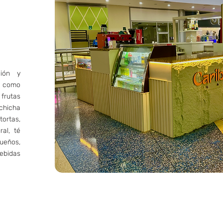
ción y
s como
frutas
 chicha
tortas,
ral, té
eños,
bidas