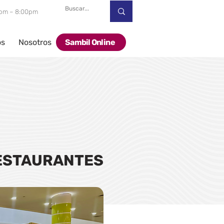
00pm – 8:00pm
os
Nosotros
Sambil Online
ESTAURANTES