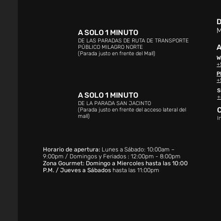
D
M
A SOLO 1 MINUTO
DE LAS PARADAS DE RUTA DE TRANSPORTE
A
PÚBLICO MILAGRO NORTE
(Parada justo en frente del Mall)
W
+
P
+
S
A SOLO 1 MINUTO
+
DE LA PARADA SAN JACINTO
(Parada justo en frente del acceso lateral del
mall)
I
Horario de apertura:
Lunes a Sábado: 10:00am –
9:00pm / Domingos y Feriados : 12:00pm - 8:00pm
Zona Gourmet: Domingo a Miercoles hasta las 10:00
P.M. / Jueves a Sábados
hasta las 11:00pm