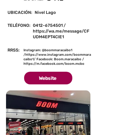
UBICACIÓN:
Nivel Lago
TELÉFONO:
0412-6754501
/
https://wa.me/message/CF
UDM4EPT4CIE1
RRSS:
Instagram: @boommaracaibo1
/
https://www.instagram.com/boommara
caibo1/
Facebook: Boom.maracaibo /
https://m.facebook.com/boom.mcbo
Website