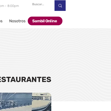
00pm – 8:00pm
os
Nosotros
Sambil Online
ESTAURANTES