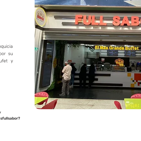
quicia
 por su
ufet y
/
sfullsabor?