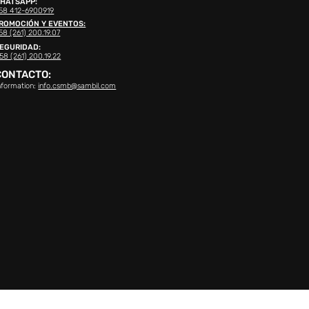
HATSAPP:
58 412-6900919
ROMOCIÓN Y EVENTOS:
58 (261) 200.19.07
EGURIDAD:
58 (261) 200.19.22
CONTACTO:
nformation:
info.csmb@sambil.com