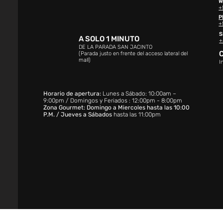
W
+
P
+
S
A SOLO 1 MINUTO
+
DE LA PARADA SAN JACINTO
(Parada justo en frente del acceso lateral del
mall)
I
Horario de apertura:
Lunes a Sábado: 10:00am –
9:00pm / Domingos y Feriados : 12:00pm - 8:00pm
Zona Gourmet: Domingo a Miercoles hasta las 10:00
P.M. / Jueves a Sábados
hasta las 11:00pm