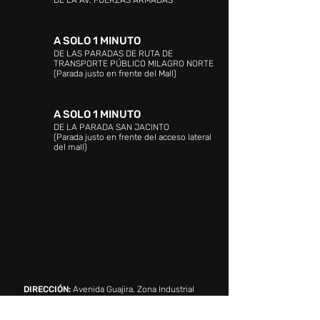
DE LA AV. FUERZAS ARMADAS
A SOLO 1 MINUTO
DE LAS PARADAS DE RUTA DE
TRANSPORTE PÚBLICO MILAGRO NORTE
(Parada justo en frente del Mall)
A SOLO 1 MINUTO
DE LA PARADA SAN JACINTO
(Parada justo en frente del acceso lateral
del mall)
DIRECCIÓN:
Avenida Guajira. Zona Industrial
Norte. Maracaibo, estado Zulia. Venezuela.
ATENCIÓN AL CLIENTE: